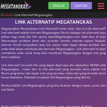
MASUK
DAFTAR
Beranda
Link Alternatif Megatangkas
LINK ALTERNATIF MEGATANGKAS
Megatangkas Menyediakan Link Alternatif untuk anda. Apa itu Link alternatif?
Link alternatif adalah link web Megatangkas Resmi sebagai link alternatif atau
pilihan bagi anda jika link utama www.Megatangkas.com tidak bisa di buka
dikarenakan problem block dari provider koneksi internet seperti Nawala,
Internet Positif menjadikan web link utama tidak dapat dibuka kembali dan
anda tidak dapat membuka dan bermain Megatangkas . Link alternatif ini akan
membantu anda untuk tetap bisa membuka Megatangkas dengan link yang
kami sediakan.
Link alternatif haruslah link yang dapat dipercaya dan dipastikan RESMI milik
Megatangkas , maka dari itu link alternatif yang tersedia disini adalah link
Resmi yang benar dan tepat. Link yang tersebar selain dari yang tersedia disini
harap diabaikan. Dibawah ini adalah link Megatangkas yang Resmi:
Berikut adalah Link Megatangkas yang bisa di akses dengan cepat, aman, dan
anti blokir:
Berikut adalah Link Megatangkas Lainnya yang juga dapat di akses: