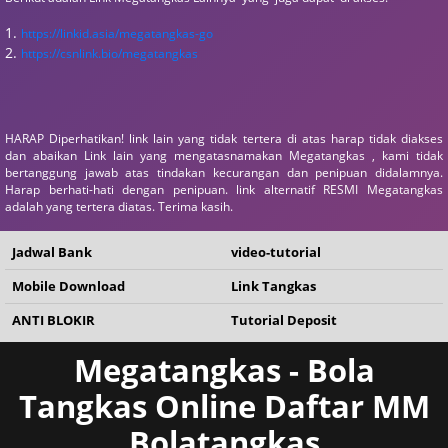
1.
https://linkid.asia/megatangkas-go
2.
https://csnlink.bio/megatangkas
HARAP Diperhatikan! link lain yang tidak tertera di atas harap tidak diakses
dan abaikan Link lain yang mengatasnamakan Megatangkas , kami tidak
bertanggung jawab atas tindakan kecurangan dan penipuan didalamnya.
Harap berhati-hati dengan penipuan. link alternatif RESMI Megatangkas
adalah yang tertera diatas. Terima kasih.
Jadwal Bank
video-tutorial
Mobile Download
Link Tangkas
ANTI BLOKIR
Tutorial Deposit
Megatangkas - Bola
Tangkas Online Daftar MM
Bolatangkas